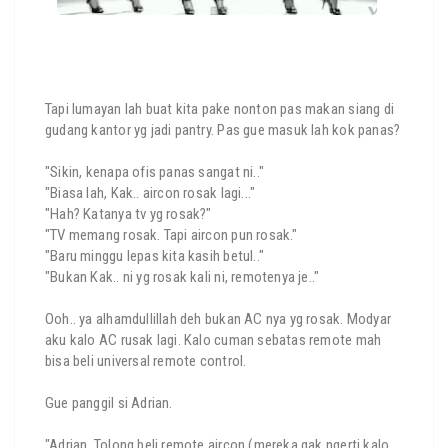
Tapi lumayan lah buat kita pake nonton pas makan siang di
gudang kantor yg jadi pantry. Pas gue masuk lah kok panas?
"Sikin, kenapa ofis panas sangat ni.."
"Biasa lah, Kak.. aircon rosak lagi..."
"Hah? Katanya tv yg rosak?"
"TV memang rosak. Tapi aircon pun rosak."
"Baru minggu lepas kita kasih betul.."
"Bukan Kak.. ni yg rosak kali ni, remotenya je.."
Ooh.. ya alhamdullillah deh bukan AC nya yg rosak. Modyar
aku kalo AC rusak lagi. Kalo cuman sebatas remote mah
bisa beli universal remote control.
Gue panggil si Adrian.
"Adrian. Tolong beli remote aircon (mereka gak ngerti kalo