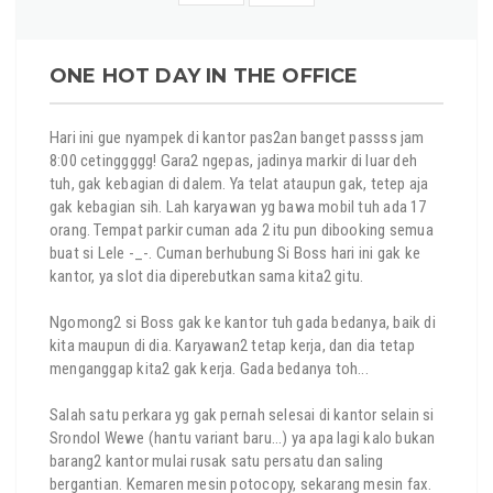
ONE HOT DAY IN THE OFFICE
Hari ini gue nyampek di kantor pas2an banget passss jam
8:00 cetinggggg! Gara2 ngepas, jadinya markir di luar deh
tuh, gak kebagian di dalem. Ya telat ataupun gak, tetep aja
gak kebagian sih. Lah karyawan yg bawa mobil tuh ada 17
orang. Tempat parkir cuman ada 2 itu pun dibooking semua
buat si Lele -_-. Cuman berhubung Si Boss hari ini gak ke
kantor, ya slot dia diperebutkan sama kita2 gitu.
Ngomong2 si Boss gak ke kantor tuh gada bedanya, baik di
kita maupun di dia. Karyawan2 tetap kerja, dan dia tetap
menganggap kita2 gak kerja. Gada bedanya toh...
Salah satu perkara yg gak pernah selesai di kantor selain si
Srondol Wewe (hantu variant baru...) ya apa lagi kalo bukan
barang2 kantor mulai rusak satu persatu dan saling
bergantian. Kemaren mesin potocopy, sekarang mesin fax.