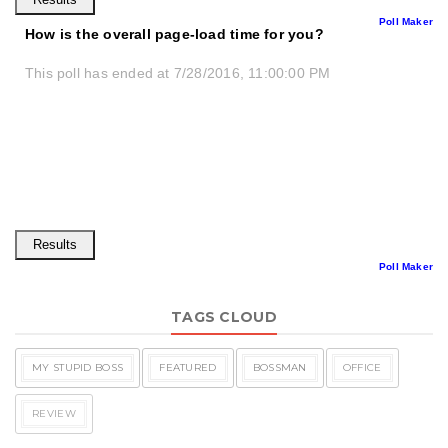
Poll Maker
How is the overall page-load time for you?
This poll has ended at 7/28/2016, 11:00:00 PM
Poll Maker
TAGS CLOUD
MY STUPID BOSS
FEATURED
BOSSMAN
OFFICE
REVIEW