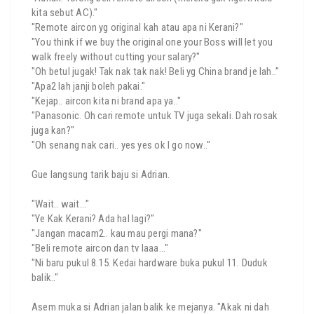
kita sebut AC)."
"Remote aircon yg original kah atau apa ni Kerani?"
"You think if we buy the original one your Boss will let you
walk freely without cutting your salary?"
"Oh betul jugak! Tak nak tak nak! Beli yg China brand je lah.."
"Apa2 lah janji boleh pakai."
"Kejap.. aircon kita ni brand apa ya.."
"Panasonic. Oh cari remote untuk TV juga sekali. Dah rosak
juga kan?"
"Oh senang nak cari.. yes yes ok I go now.."
Gue langsung tarik baju si Adrian.
"Wait.. wait..."
"Ye Kak Kerani? Ada hal lagi?"
"Jangan macam2.. kau mau pergi mana?"
"Beli remote aircon dan tv laaa..."
"Ni baru pukul 8.15. Kedai hardware buka pukul 11. Duduk
balik.."
Asem muka si Adrian jalan balik ke mejanya. "Akak ni dah