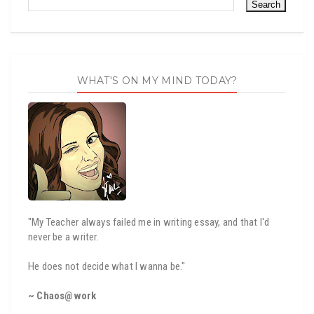
WHAT'S ON MY MIND TODAY?
"My Teacher always failed me in writing essay, and that I'd
never be a writer.
He does not decide what I wanna be."
~ Chaos@work