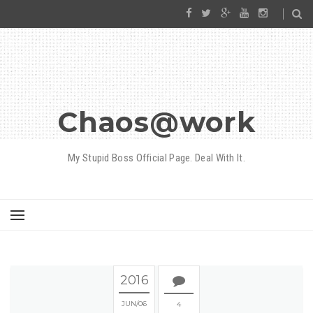
Chaos@work
My Stupid Boss Official Page. Deal With It.
2016
JUN
06
4