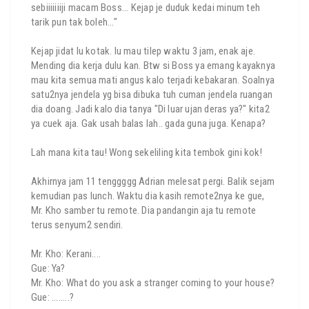
sebiiiiiiiji macam Boss... Kejap je duduk kedai minum teh
tarik pun tak boleh..."
Kejap jidat lu kotak. lu mau tilep waktu 3 jam, enak aje.
Mending dia kerja dulu kan. Btw si Boss ya emang kayaknya
mau kita semua mati angus kalo terjadi kebakaran. Soalnya
satu2nya jendela yg bisa dibuka tuh cuman jendela ruangan
dia doang. Jadi kalo dia tanya "Di luar ujan deras ya?" kita2
ya cuek aja. Gak usah balas lah.. gada guna juga. Kenapa?
Lah mana kita tau! Wong sekeliling kita tembok gini kok!
Akhirnya jam 11 tenggggg Adrian melesat pergi. Balik sejam
kemudian pas lunch. Waktu dia kasih remote2nya ke gue,
Mr. Kho samber tu remote. Dia pandangin aja tu remote
terus senyum2 sendiri.
Mr. Kho: Kerani....
Gue: Ya?
Mr. Kho: What do you ask a stranger coming to your house?
Gue: ........?