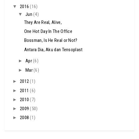
▼
2016
(16)
▼
Jun
(4)
They Are Real, Alive,
One Hot Day In The Office
Bossman, Is He Real or Not?
Antara Dia, Aku dan Tensoplast
►
Apr
(6)
►
Mar
(6)
►
2012
(1)
►
2011
(6)
►
2010
(7)
►
2009
(50)
►
2008
(1)