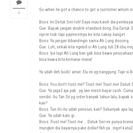
So when he got a chance to get a customer whom is
0
Boss: Ini Datuk Seri loh! Saya mau kasih dia pembayar
Gue: Bapak jangan double standard dong. Dia Datuk S
nyetir truk tapi paymentnya ke kita cakep banget.
Boss: Ya jangan dibandingin sama Ah Lung dooong..
Gue: Loh, sekali kita ngebill si Ah Lung tuh 28 ribu ring
Boss: Iya tapi Ah Lung kan gak bisa bawa perusahaan 
bisa bawa kita kemana-mana!
Ya udah deh bodo’ amat. Elu ini yg nanggung. Tapi si B
Boss: You don’t trust me? Trust me! Trust me! Datuk Ser
Gue: Ya jaga2 aja pak.. yg lain mesti bayar cash. Cuma
sendiri. Itu Tan Sri yg order banyak tahun lalu, bapak
kan?
Boss: Tan Sri itu udah pensiun, kan? Sebanyak apa lagi 
Gue: Ya udah kalo gi…
Boss: Trust me! Trust me…. Datuk Seri ini punya bisn
mungkin dia bayarnya pake dollar! Nih ya.. inget kata2