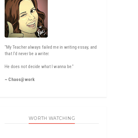
"My Teacher always failed me in writing essay, and
that I'd never be a writer.
He does not decide what I wanna be."
~ Chaos@work
WORTH WATCHING