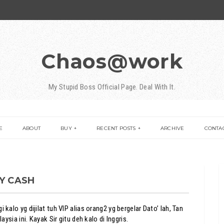
Chaos@work
My Stupid Boss Official Page. Deal With It.
E
ABOUT
BUY
RECENT POSTS
ARCHIVE
CONTA
AY CASH
kalo yg dijilat tuh VIP alias orang2 yg bergelar Dato’ lah, Tan
aysia ini. Kayak Sir gitu deh kalo di Inggris.