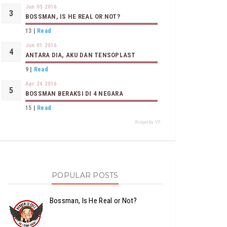
Jun 05 2016
BOSSMAN, IS HE REAL OR NOT?
13
|
Read
Jun 01 2016
ANTARA DIA, AKU DAN TENSOPLAST
9
|
Read
Apr 24 2016
BOSSMAN BERAKSI DI 4 NEGARA
15
|
Read
Widget by VP
POPULAR POSTS
Bossman, Is He Real or Not?