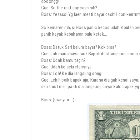
dooongg!
Gue: So the rest pay cash nih?
Boss: Yessss! Yg laen mesti bayar cash! I don kerrrrrrr
So kemaren nih, si Boss panic becos udah 8 bulan berl
panik kayak kebakaran bulu ketek…
Boss: Datuk Seri belum bayar? Kok bisa?
Gue: Lah mana saya tau? Bapak deal langsung sama d
Boss: Udah kamu tagih?
Gue: Udah ke sekretarisnya.
Boss: Loh! Ke dia langsung dong!
Gue: Lebih baik bapak aja. Karena dia gak kenal saya
deh trust me.. pasti dia langsung bayar kalo bapak yg 
Boss: (manyun….)