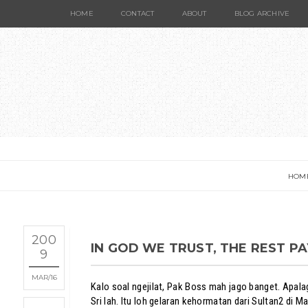
HOME
CONTACT
ABOUT
BLOG ARCHIVE
HOM
200
IN GOD WE TRUST, THE REST P
9
MAR
16
Kalo soal ngejilat, Pak Boss mah jago banget. Apalagi 
Sri lah. Itu loh gelaran kehormatan dari Sultan2 di Mal