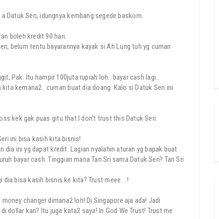
 a Datuk Seri, idungnya kembang segede baskom.
an boleh kredit 90 hari.
eri, belum tentu bayarannya kayak si Ah Lung tuh yg cuman
git, Pak. Itu hampir 100juta rupiah loh.. bayar cash lagi..
kita kemana2.. cuman buat dia doang. Kalo si Datuk Seri ini
oss kek gak puas gitu that I don’t trust this Datuk Seri.
i ini bisa kasih kita bisnis!
n dia ini yg dapat kredit. Lagian nyalahin aturan yg bapak buat
 suruh bayar cash. Tinggian mana Tan Sri sama Datuk Seri? Tan Sri
dia bisa kasih bisnis ke kita? Trust meee... !
is money changer dimana2 loh! Di Singapore aja ada! Jadi
 di dollar kan? Itu juga kata2 saya! In God We Trust! Trust me