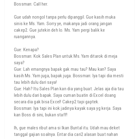
Bossman: Call her.
Gue udah nongol tanpa perlu dipanggil. Gue kasih muka
sinis ke Ms. Yam. Sorry ye, makanya jadi orang jangan
cakep2. Gue jutekin deh lo. Ms. Yam pergi balik ke
ruangannya.
Gue: Kenapa?
Bossman: Kok Sales Plan untuk Ms. Yam ditarok di meja
saya?
Gue: Lah emangnya bapak gak mau tau? Mau kan? Saya
kasih Ms. Yam juga, bapak juga. Bossman: Iya tapi dia mesti
tau lebih dulu dari saya!
Gue: Hah? Itu Sales Plan kan dia yang buat. Jelas aja dia tau
lebih dulu dari bapak. Saya cuman buatin di Excel doang
secara dia gak bisa Excel! Cakep2 tapi gaptek.
Bossman: Iya tapi ini kok jadinya kayak saya yg kerja. Saya
kan Boss di sini, bukan staff!
Ih, gue males ribut ama si Ikan Buntal itu. Udah mau deket
tanggal gajian soalnya. Entar dia cari2 alasan buat nahan