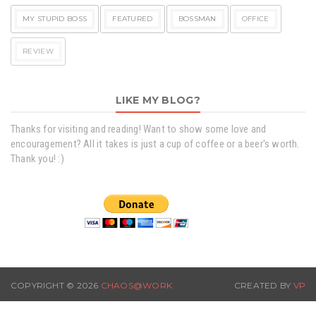
MY STUPID BOSS
FEATURED
BOSSMAN
OFFICE
REVIEW
LIKE MY BLOG?
Thanks for visiting and reading! Want to show some love and
encouragement? All it takes is just a cup of coffee or a beer's worth.
Thank you! :)
COPYRIGHT ©
2026
CHAOS@WORK
CREATED BY
VP