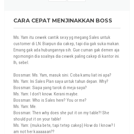
CARA CEPAT MENJINAKKAN BOSS
Ms. Yam itu cewek cantik sexy yg megang Sales untuk
customer di LN. Biarpun dia cakep, tapi dia gak suka makan.
Emang gak ada hubungannya sih. Gue cuman gak demen aja
ngomongin dia soalnya dia cewek paling cakep di kantor ini.
Ih, sebel.
Bossman: Ms. Yam, masuk sini. Coba kamu liat ini apa?
Ms. Yam: Ini Sales Plan saya untuk tahun depan. Why?
Bossman: Siapa yang tarok di meja saya?
Ms. Yam: I don't know. Kerani maybe.
Bossman: Who is Sales here? You or me?
Ms. Yam: Me.
Bossman: Then why does she put it on my table?! She
should put it on your table!
Ms. Yam: (muka bete, tapi tetep cakep) How do I know? I
am not her kaaaaaan??