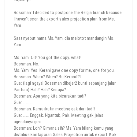
Bossman: I decided to postpone the Belgia branch because
I haven't seen the export sales projection plan from Ms.
Yam.
Saat nyebut nama Ms. Yam, dia melotot mandangin Ms.
Yam.
Ms. Yam: Oit! You got the copy, what!
Bossman: No.
Ms. Yam: Yes. Kerani gave one copy for me, one for you.
Bossman: When? When? Bu Kerani???
Gue: (lagi ngayal Bossman dikejer2 kunti sepanjang jalur
Pantura) Hah? Hah? Kenapa?
Bossman: Apa yang kita bicarakan tadi?
Gue: ...........
Bossman: Kamu ikutin meeting gak dari tadi?
Gue: ...... Enggak. Ngantuk, Pak. Meeting gak jelas
agendanya gini.
Bossman: Loh? Gimana sih? Ms. Yam bilang kamu yang
distribusikan laporan Sales Projection untuk export. Kok