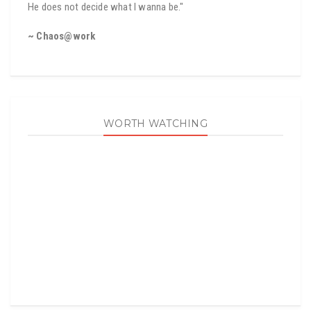
He does not decide what I wanna be."
~ Chaos@work
WORTH WATCHING