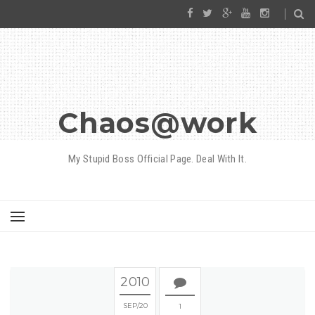
Chaos@work
My Stupid Boss Official Page. Deal With It.
2010
SEP
20
1