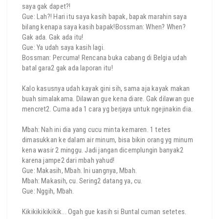
saya gak dapet?!
Gue: Lah?! Hari itu saya kasih bapak, bapak marahin saya
bilang kenapa saya kasih bapak!Bossman: When? When?
Gak ada. Gak ada itu!
Gue: Ya udah saya kasih lagi.
Bossman: Percuma! Rencana buka cabang di Belgia udah
batal gara2 gak ada laporan itu!
Kalo kasusnya udah kayak gini sih, sama aja kayak makan
buah simalakama. Dilawan gue kena diare. Gak dilawan gue
mencret2. Cuma ada 1 cara yg berjaya untuk ngejinakin dia.
Mbah: Nah ini dia yang cucu minta kemaren. 1 tetes
dimasukkan ke dalam air minum, bisa bikin orang yg minum
kena wasir 2 minggu. Jadi jangan dicemplungin banyak2
karena jampe2 dari mbah yahud!
Gue: Makasih, Mbah. Ini uangnya, Mbah.
Mbah: Makasih, cu. Sering2 datang ya, cu.
Gue: Nggih, Mbah.
Kikikikikikikik... Ogah gue kasih si Buntal cuman setetes.