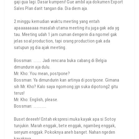
gaji gua lagi. Dasar kumpeni! Gue ambil aja dokumen Export
Sales Plan darit tangan dia. Dia diem aja.
2 minggu kemudian waktu meeting yang entah
apaaaaaaaaa masalah utama meeting itu juga gak ada yg
tau. Meeting udah 1 jam cuman dengerin dia ngomel gak
jelas soal production, tapi orang production gak ada
satupun yg dia ajak meeting.
Bossman: ........ Jadi rencana buka cabang di Belgia
dimundurin aja dulu.
Mr. Kho: You mean, postpone?
Bossman: Ya dimundurin kan artinya di postpone. Gimana
sih Mr. Kho? Kalo saya ngomong jgn suka dipotong2 gitu
terus!
Mr. Kho: English, please.
Bossman: .............
Buset deeeeh! Entah ekspresi muka kayak apa si Sotoy
tunjukin. Marah enggak, bete enggak, ngambeg enggak,
senyum enggak. Pokoknya aneh banget. Nahan ngeden
kayaknya.